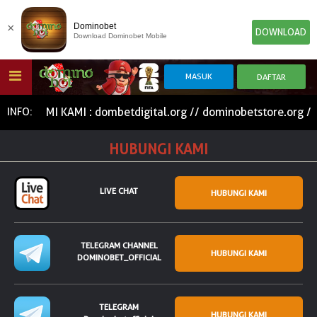
×
Dominobet
DOWNLOAD
Download Dominobet Mobile
HOME
LINK RESMI KAMI : dombetdigital.org // dominobetstore.or
INFO:
HUBUNGI KAMI
POKER
SLOT GAME
IDN E-LOTTERY
NEW
NEW
LIVE CHAT
HUBUNGI KAMI
SPORTBOOK
LIVE CASINO
IDNLIVE
NEW
TELEGRAM CHANNEL
HUBUNGI KAMI
DOMINOBET_OFFICIAL
TOGEL
ESPORTS
ARCADE
NEW
NEW
NEW
TELEGRAM
TEMBAK IKAN
IDNRAFFLE
IDNTRADE
HUBUNGI KAMI