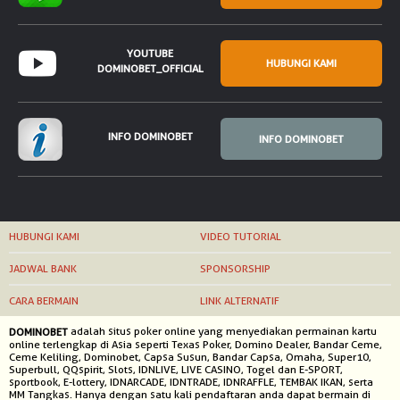
© Copyright 2026 dominobe7new.com - All right reserved | 18+
YOUTUBE
HUBUNGI KAMI
DOMINOBET_OFFICIAL
INFO DOMINOBET
INFO DOMINOBET
HUBUNGI KAMI
VIDEO TUTORIAL
JADWAL BANK
SPONSORSHIP
CARA BERMAIN
LINK ALTERNATIF
adalah situs poker online yang menyediakan permainan kartu
DOMINOBET
online terlengkap di Asia seperti Texas Poker, Domino Dealer, Bandar Ceme,
Ceme Keliling, Dominobet, Capsa Susun, Bandar Capsa, Omaha, Super10,
Superbull, QQspirit, Slots, IDNLIVE, LIVE CASINO, Togel dan E-SPORT,
sportbook, E-lottery, IDNARCADE, IDNTRADE, IDNRAFFLE, TEMBAK IKAN, serta
MM Tangkas. Hanya dengan satu kali pendaftaran anda dapat bermain di